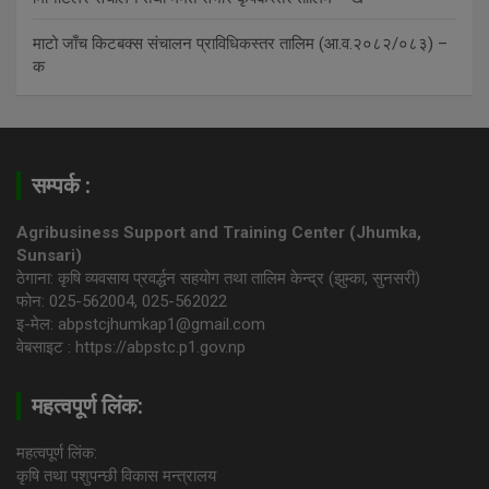
माटो जाँच किटबक्स संचालन प्राविधिकस्तर तालिम (आ.व.२०८२/०८३) –
क
सम्पर्क :
Agribusiness Support and Training Center (Jhumka,
Sunsari)
ठेगाना: कृषि व्यवसाय प्रवर्द्धन सहयोग तथा तालिम केन्द्र (झुम्का, सुनसरी)
फोन: 025-562004, 025-562022
इ-मेल: abpstcjhumkap1@gmail.com
वेबसाइट : https://abpstc.p1.gov.np
महत्वपूर्ण लिंक:
महत्वपूर्ण लिंक:
कृषि तथा पशुपन्छी विकास मन्त्रालय