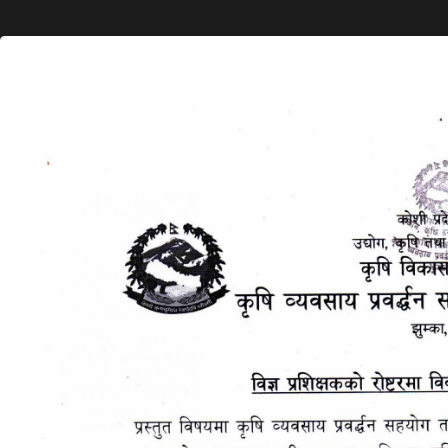
फेसबुक