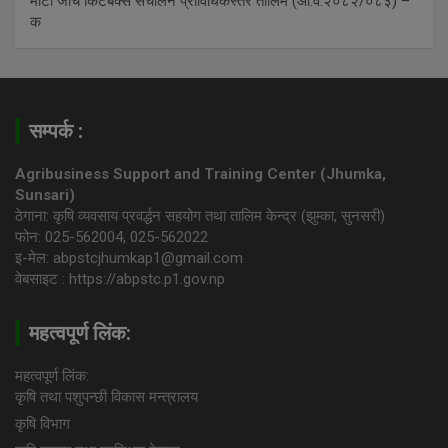
माटो जाँच किटबक्स संचालन प्राविधिकस्तर तालिम (आ.व.२०८२/०८३) –
क
सम्पर्क :
Agribusiness Support and Training Center (Jhumka,
Sunsari)
ठेगाना: कृषि व्यवसाय प्रवर्द्धन सहयोग तथा तालिम केन्द्र (झुम्का, सुनसरी)
फोन: 025-562004, 025-562022
इ-मेल: abpstcjhumkap1@gmail.com
वेबसाइट : https://abpstc.p1.gov.np
महत्वपूर्ण लिंक:
महत्वपूर्ण लिंक:
कृषि तथा पशुपन्छी विकास मन्त्रालय
कृषि विभाग