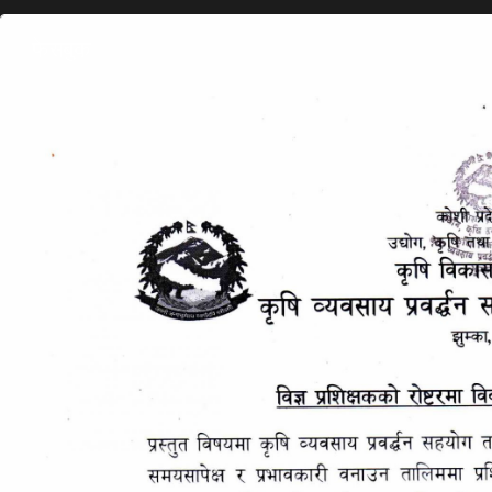
फेसबुक