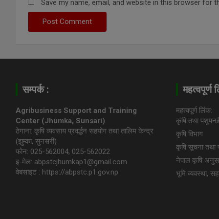
Save my name, email, and website in this browser for t
सम्पर्क :
महत्वपूर्ण 
Agribusiness Support and Training
महत्वपूर्ण लिंक:
Center (Jhumka, Sunsari)
कृषि तथा पशुपन्
ठेगाना: कृषि व्यवसाय प्रवर्द्धन सहयोग तथा तालिम केन्द्र
कृषि विभाग
(झुम्का, सुनसरी)
कृषि सूचना तथा प्
फोन: 025-562004, 025-562022
नेपाल कृषि अनुस
इ-मेल: abpstcjhumkap1@gmail.com
वेबसाइट : https://abpstc.p1.gov.np
भूमि व्यवस्था, स