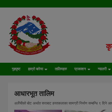
S
k
i
p
t
o
c
o
कृ
n
t
e
Agribusiness support training center
n
t
गृहपृष्ट
हाम्रो बारेमा
तालिमहरु
प्रकाशन
ग्यालरी
आधारभूत तालिम
अलैंचीको बोट अर्थात सराबाट हस्तकलाका सामग्री निर्माण सम्बन्धि ९ दिने 