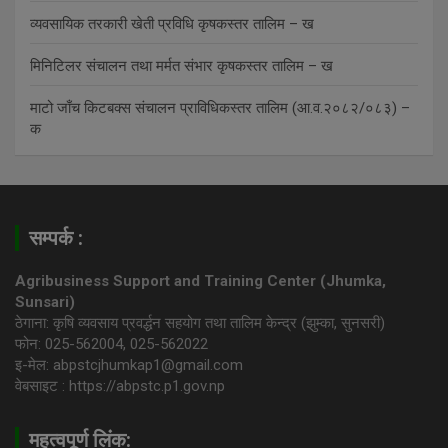
व्यवसायिक तरकारी खेती प्रविधि कृषकस्तर तालिम – ख
मिनिटिलर संचालन तथा मर्मत संभार कृषकस्तर तालिम – ख
माटो जाँच किटबक्स संचालन प्राविधिकस्तर तालिम (आ.व.२०८२/०८३) –
क
सम्पर्क :
Agribusiness Support and Training Center (Jhumka,
Sunsari)
ठेगाना: कृषि व्यवसाय प्रवर्द्धन सहयोग तथा तालिम केन्द्र (झुम्का, सुनसरी)
फोन: 025-562004, 025-562022
इ-मेल: abpstcjhumkap1@gmail.com
वेबसाइट : https://abpstc.p1.gov.np
महत्वपूर्ण लिंक: