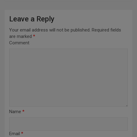
n
a
Leave a Reply
v
Your email address will not be published.
Required fields
i
are marked
*
Comment
g
a
t
i
o
n
Name
*
Email
*